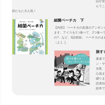
話が全
んてこ
供たちに大人気！
細菌ペーチカ 下
【内容】 ペーチカの友達のアンギン
ます。アイスを1つ食べて、2つ食べ
の?…など、6話収録。 ペーチカのま
（上 [...]
旅す
著者で
ン・サ
光客、
心温ま
綴りま
読者自
絵本で