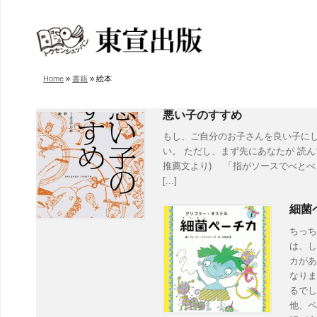
Home
»
書籍
»
絵本
悪い子のすすめ
もし、ご自分のお子さんを良い子にし
い。 ただし、まず先にあなたが 読ん
推薦文より) 「指がソースでべと
[...]
細菌
ちっち
は、し
カがあ
なりま
るでし
他、ペ