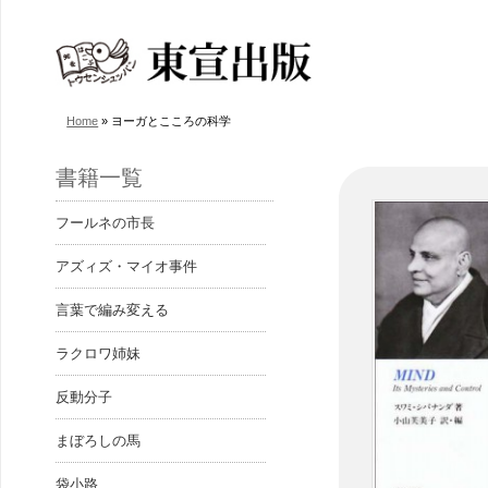
Home
»
ヨーガとこころの科学
書籍一覧
フールネの市長
アズィズ・マイオ事件
言葉で編み変える
ラクロワ姉妹
反動分子
まぼろしの馬
袋小路