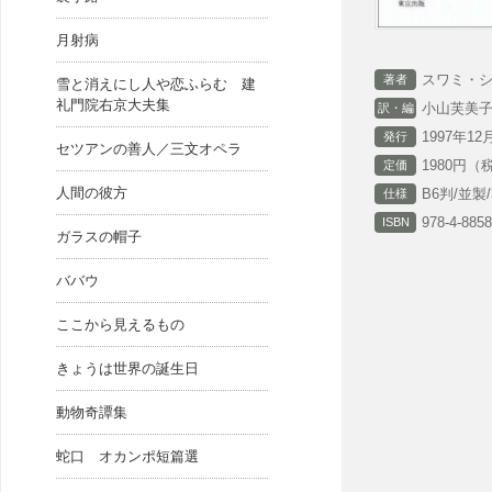
月射病
スワミ・
著者
雪と消えにし人や恋ふらむ 建
礼門院右京大夫集
小山芙美
訳・編
1997年12
発行
セツアンの善人／三文オペラ
1980円（
定価
人間の彼方
B6判/並製/
仕様
978-4-8858
ISBN
ガラスの帽子
ババウ
ここから見えるもの
きょうは世界の誕生日
動物奇譚集
蛇口 オカンポ短篇選