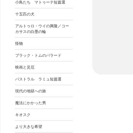
小鳥たち マトゥーテ短篇選
十五匹の犬
アルトゥロ・ウイの興隆／コー
カサスの白墨の輪
怪物
ブラック・トムのバラード
映画と災厄
パストラル ラミュ短篇選
現代の地獄への旅
魔法にかかった男
キオスク
より大きな希望